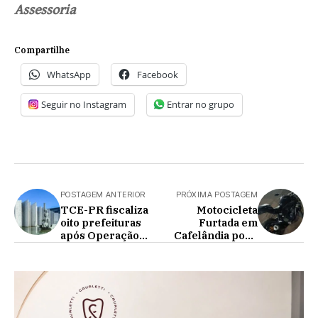
Assessoria
Compartilhe
WhatsApp
Facebook
Seguir no Instagram
Entrar no grupo
POSTAGEM ANTERIOR
PRÓXIMA POSTAGEM
TCE-PR fiscaliza
Motocicleta
oito prefeituras
Furtada em
após Operação
Cafelândia pode
Fake Care
estar escondida na
cidade