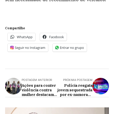
Compartilhe
WhatsApp
Facebook
Seguir no Instagram
Entrar no grupo
POSTAGEM ANTERIOR
PRÓXIMA POSTAGEM
Ações para conter
Polícia resgata
violência contra
jovem sequestrada
mulher destacam
por ex-namorado
Paraná em
de Marechal
seminário
Cândido Rondon
nacional