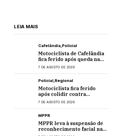
LEIA MAIS
Cafelândia
Policial
Motociclista de Cafelândia
fica ferido após queda na
PR-180 em Quarto
7 DE AGOSTO DE 2026
Centenário
Policial
Regional
Motociclista fica ferido
após colidir contra
banheiro químico que caiu
7 DE AGOSTO DE 2026
de caminhão na PRC-467,
em Cascavel
MPPR
MPPR leva à suspensão de
reconhecimento facial nas
escolas estaduais