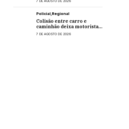
7 DE AGOSTO DE 2026
Policial
Regional
Colisão entre carro e
caminhão deixa motorista
ferido na PR-495, em
7 DE AGOSTO DE 2026
Medianeira