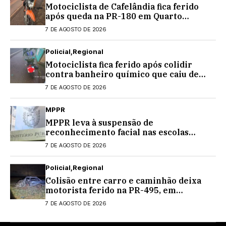
Motociclista de Cafelândia fica ferido
após queda na PR-180 em Quarto
Centenário
7 DE AGOSTO DE 2026
Policial
Regional
Motociclista fica ferido após colidir
contra banheiro químico que caiu de
caminhão na PRC-467, em Cascavel
7 DE AGOSTO DE 2026
MPPR
MPPR leva à suspensão de
reconhecimento facial nas escolas
estaduais
7 DE AGOSTO DE 2026
Policial
Regional
Colisão entre carro e caminhão deixa
motorista ferido na PR-495, em
Medianeira
7 DE AGOSTO DE 2026