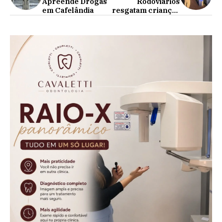
Apreende Drogas
Rodoviários
em Cafelândia
resgatam crianças
que caminhavam
sozinhas em
rodovia durante a
madrugada