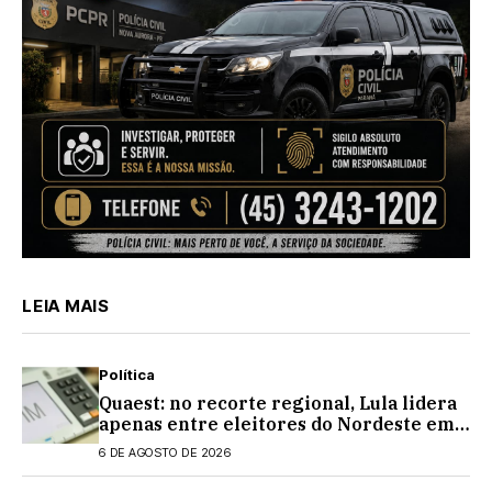
LEIA MAIS
Política
Quaest: no recorte regional, Lula lidera
apenas entre eleitores do Nordeste em
eventual 2º turno contra Flávio
6 DE AGOSTO DE 2026
Bolsonaro