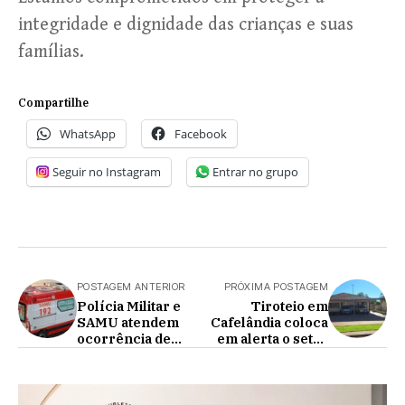
integridade e dignidade das crianças e suas
famílias.
Compartilhe
WhatsApp
Facebook
Seguir no Instagram
Entrar no grupo
POSTAGEM ANTERIOR
PRÓXIMA POSTAGEM
Polícia Militar e
Tiroteio em
SAMU atendem
Cafelândia coloca
ocorrência de
em alerta o setor
agressões em
polícial
Anahy