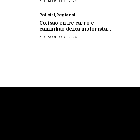
7 DE AGOSTO DE 2026
Policial
Regional
Colisão entre carro e
caminhão deixa motorista
ferido na PR-495, em
7 DE AGOSTO DE 2026
Medianeira