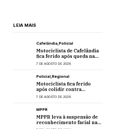
LEIA MAIS
Cafelândia
Policial
Motociclista de Cafelândia
fica ferido após queda na
PR-180 em Quarto
7 DE AGOSTO DE 2026
Centenário
Policial
Regional
Motociclista fica ferido
após colidir contra
banheiro químico que caiu
7 DE AGOSTO DE 2026
de caminhão na PRC-467,
em Cascavel
MPPR
MPPR leva à suspensão de
reconhecimento facial nas
escolas estaduais