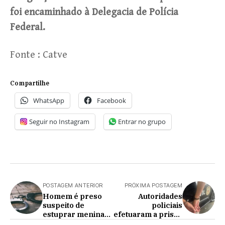
foi encaminhado à Delegacia de Polícia
Federal.
Fonte : Catve
Compartilhe
WhatsApp
Facebook
Seguir no Instagram
Entrar no grupo
POSTAGEM ANTERIOR
PRÓXIMA POSTAGEM
Homem é preso
Autoridades
suspeito de
policiais
estuprar menina
efetuaram a prisão
de 2 anos em
de duas pessoas