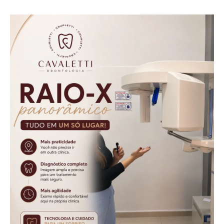
Cascavel
envolvidas no
homicídio de
Samuel Pereira
Pinto