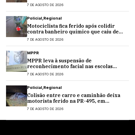
Centenário
7 DE AGOSTO DE 2026
Policial
Regional
Motociclista fica ferido após colidir
contra banheiro químico que caiu de
caminhão na PRC-467, em Cascavel
7 DE AGOSTO DE 2026
MPPR
MPPR leva à suspensão de
reconhecimento facial nas escolas
estaduais
7 DE AGOSTO DE 2026
Policial
Regional
Colisão entre carro e caminhão deixa
motorista ferido na PR-495, em
Medianeira
7 DE AGOSTO DE 2026