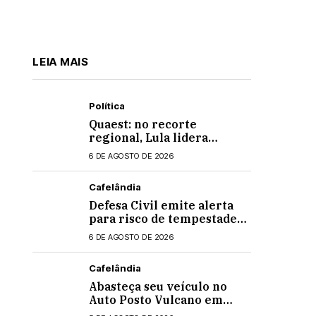
LEIA MAIS
Política
Quaest: no recorte
regional, Lula lidera
apenas entre eleitores do
6 DE AGOSTO DE 2026
Nordeste em eventual 2º
turno contra Flávio
Cafelândia
Bolsonaro
Defesa Civil emite alerta
para risco de tempestades
intensas no Paraná
6 DE AGOSTO DE 2026
Cafelândia
Abasteça seu veículo no
Auto Posto Vulcano em
Cafelândia