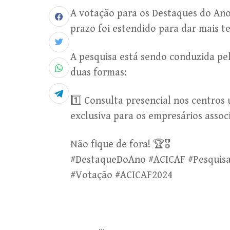
A votação para os Destaques do Ano 
prazo foi estendido para dar mais t
A pesquisa está sendo conduzida pe
duas formas:
1️⃣ Consulta presencial nos centros u
exclusiva para os empresários assoc
Não fique de fora! 🏆🎖️
#DestaqueDoAno #ACICAF #Pesquis
#Votação #ACICAF2024