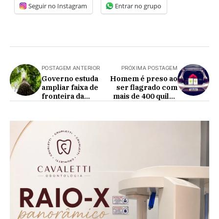
Seguir no Instagram
Entrar no grupo
POSTAGEM ANTERIOR
PRÓXIMA POSTAGEM
Governo estuda
Homem é preso ao
ampliar faixa de
ser flagrado com
fronteira da
mais de 400 quilos
Amazônia Legal -
de maconha em
Artigo de Exemplo
Assis
Chateaubriand