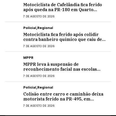
Motociclista de Cafelândia fica ferido
após queda na PR-180 em Quarto
Centenário
7 DE AGOSTO DE 2026
Policial
Regional
Motociclista fica ferido após colidir
contra banheiro químico que caiu de
caminhão na PRC-467, em Cascavel
7 DE AGOSTO DE 2026
MPPR
MPPR leva à suspensão de
reconhecimento facial nas escolas
estaduais
7 DE AGOSTO DE 2026
Policial
Regional
Colisão entre carro e caminhão deixa
motorista ferido na PR-495, em
Medianeira
7 DE AGOSTO DE 2026