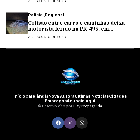
7 DE AGOSTO DE 2026
Policial
Regional
Colisão entre carro e caminhão deixa
motorista ferido na PR-495, em
Medianeira
7 DE AGOSTO DE 2026
Início
Cafelândia
Nova Aurora
Últimas Notícias
Cidades
Empregos
Anuncie Aqui
©️ Desenvolvido por
Play Propaganda