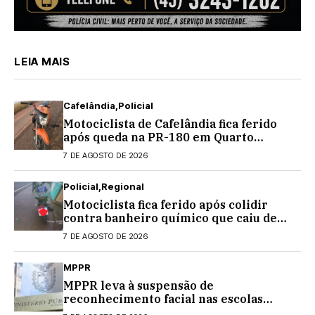
LEIA MAIS
Cafelândia
Policial
Motociclista de Cafelândia fica ferido
após queda na PR-180 em Quarto
Centenário
7 DE AGOSTO DE 2026
Policial
Regional
Motociclista fica ferido após colidir
contra banheiro químico que caiu de
caminhão na PRC-467, em Cascavel
7 DE AGOSTO DE 2026
MPPR
MPPR leva à suspensão de
reconhecimento facial nas escolas
estaduais