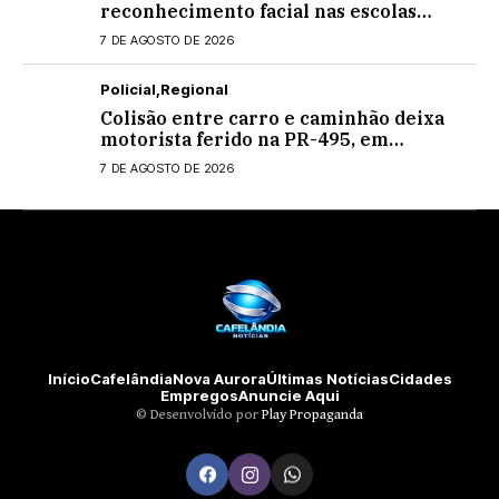
reconhecimento facial nas escolas
estaduais
7 DE AGOSTO DE 2026
Policial
Regional
Colisão entre carro e caminhão deixa
motorista ferido na PR-495, em
Medianeira
7 DE AGOSTO DE 2026
Início
Cafelândia
Nova Aurora
Últimas Notícias
Cidades
Empregos
Anuncie Aqui
©️ Desenvolvido por
Play Propaganda