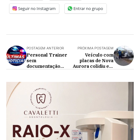
Seguir no Instagram
Entrar no grupo
POSTAGEM ANTERIOR
PRÓXIMA POSTAGEM
Personal Trainer
Veículo com
sem
placas de Nova
documentação
Aurora colidiu em
para exercer a
um poste na
função é
manhã deste
denunciado!
domingo