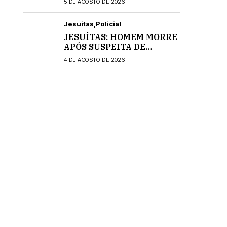
5 DE AGOSTO DE 2026
Jesuitas
Policial
JESUÍTAS: HOMEM MORRE
APÓS SUSPEITA DE
INTOXICAÇÃO
4 DE AGOSTO DE 2026
MEDICAMENTOSA;
POLÍCIA CIVIL INVESTIGA
O CASO