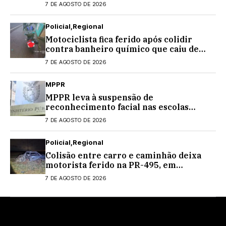
Centenário
7 DE AGOSTO DE 2026
Policial
Regional
Motociclista fica ferido após colidir
contra banheiro químico que caiu de
caminhão na PRC-467, em Cascavel
7 DE AGOSTO DE 2026
MPPR
MPPR leva à suspensão de
reconhecimento facial nas escolas
estaduais
7 DE AGOSTO DE 2026
Policial
Regional
Colisão entre carro e caminhão deixa
motorista ferido na PR-495, em
Medianeira
7 DE AGOSTO DE 2026