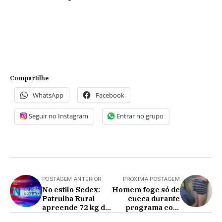
Compartilhe
WhatsApp
Facebook
Seguir no Instagram
Entrar no grupo
POSTAGEM ANTERIOR
PRÓXIMA POSTAGEM
No estilo Sedex:
Homem foge só de
Patrulha Rural
cueca durante
apreende 72 kg de
programa com
maconha em
mulher trans