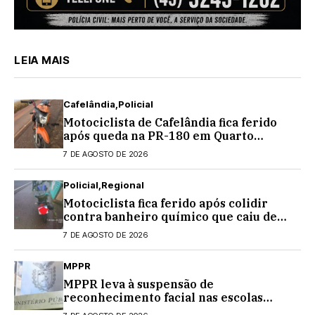
LEIA MAIS
Cafelândia
Policial
Motociclista de Cafelândia fica ferido
após queda na PR-180 em Quarto
Centenário
7 DE AGOSTO DE 2026
Policial
Regional
Motociclista fica ferido após colidir
contra banheiro químico que caiu de
caminhão na PRC-467, em Cascavel
7 DE AGOSTO DE 2026
MPPR
MPPR leva à suspensão de
reconhecimento facial nas escolas
estaduais