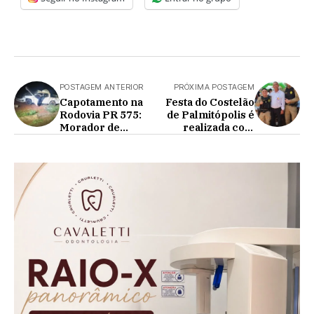
POSTAGEM ANTERIOR
PRÓXIMA POSTAGEM
Capotamento na
Festa do Costelão
Rodovia PR 575:
de Palmitópolis é
Morador de
realizada com
Itapema é
Sucesso
Encaminhado ao
HU de Cascavel