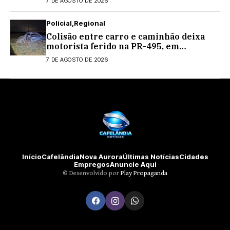
7 DE AGOSTO DE 2026
Policial
Regional
Colisão entre carro e caminhão deixa
motorista ferido na PR-495, em
Medianeira
7 DE AGOSTO DE 2026
Início
Cafelândia
Nova Aurora
Últimas Notícias
Cidades
Empregos
Anuncie Aqui
©️ Desenvolvido por
Play Propaganda