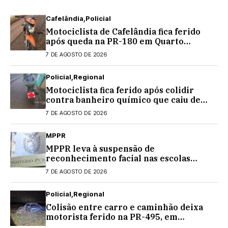
Cafelândia
Policial
Motociclista de Cafelândia fica ferido
após queda na PR-180 em Quarto
Centenário
7 DE AGOSTO DE 2026
Policial
Regional
Motociclista fica ferido após colidir
contra banheiro químico que caiu de
caminhão na PRC-467, em Cascavel
7 DE AGOSTO DE 2026
MPPR
MPPR leva à suspensão de
reconhecimento facial nas escolas
estaduais
7 DE AGOSTO DE 2026
Policial
Regional
Colisão entre carro e caminhão deixa
motorista ferido na PR-495, em
Medianeira