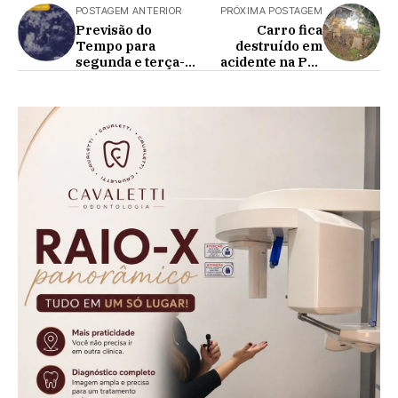
POSTAGEM ANTERIOR
PRÓXIMA POSTAGEM
Previsão do
Carro fica
Tempo para
destruído em
segunda e terça-
acidente na PR-
feira dias 08 e 09
239 em Campina
de dezembro
da Lagoa