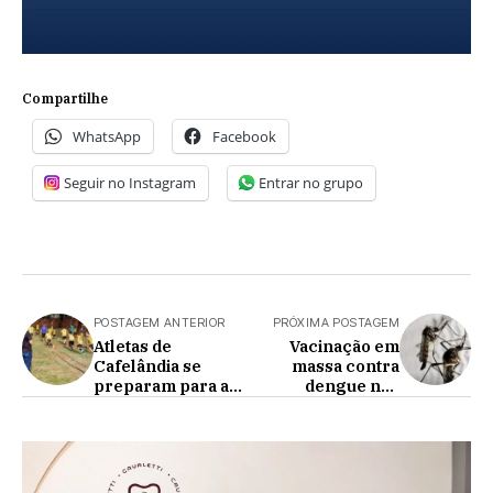
Compartilhe
WhatsApp
Facebook
Seguir no Instagram
Entrar no grupo
POSTAGEM ANTERIOR
PRÓXIMA POSTAGEM
Atletas de
Vacinação em
Cafelândia se
massa contra
preparam para a
dengue não
9ª edição da Copa
ocorrerá em 2025
Maravilha, em
Santa Catarina