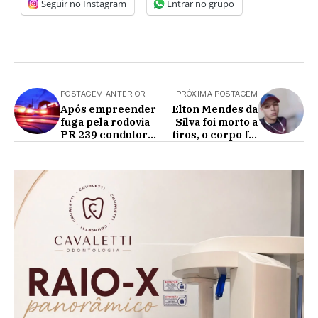
Seguir no Instagram
Entrar no grupo
POSTAGEM ANTERIOR
PRÓXIMA POSTAGEM
Após empreender
Elton Mendes da
fuga pela rodovia
Silva foi morto a
PR 239 condutor
tiros, o corpo foi
tem motocicleta
encontrado
apreendida pela
próximo do alto
polícia militar
iguaçuzinho