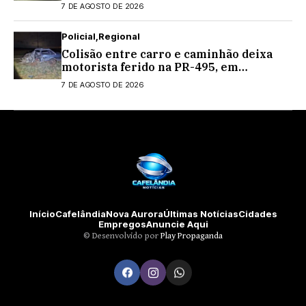
estaduais
7 DE AGOSTO DE 2026
Policial
Regional
Colisão entre carro e caminhão deixa
motorista ferido na PR-495, em
Medianeira
7 DE AGOSTO DE 2026
Início
Cafelândia
Nova Aurora
Últimas Notícias
Cidades
Empregos
Anuncie Aqui
©️ Desenvolvido por
Play Propaganda