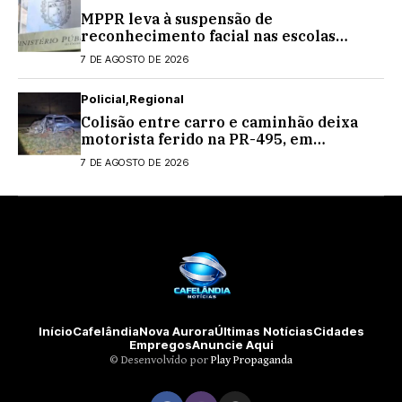
MPPR leva à suspensão de
reconhecimento facial nas escolas
estaduais
7 DE AGOSTO DE 2026
Policial
Regional
Colisão entre carro e caminhão deixa
motorista ferido na PR-495, em
Medianeira
7 DE AGOSTO DE 2026
Início
Cafelândia
Nova Aurora
Últimas Notícias
Cidades
Empregos
Anuncie Aqui
©️ Desenvolvido por
Play Propaganda