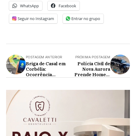
WhatsApp
Facebook
Seguir no Instagram
Entrar no grupo
POSTAGEM ANTERIOR
PRÓXIMA POSTAGEM
Briga de Casal em
Polícia Civil de
Corbélia:
Nova Aurora
Ocorrência
Prende Homem
Termina na
por Manter
Delegacia
Animais Silvestres
em Cativeiro