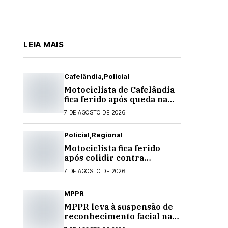
LEIA MAIS
Cafelândia
Policial
Motociclista de Cafelândia
fica ferido após queda na
PR-180 em Quarto
7 DE AGOSTO DE 2026
Centenário
Policial
Regional
Motociclista fica ferido
após colidir contra
banheiro químico que caiu
7 DE AGOSTO DE 2026
de caminhão na PRC-467,
em Cascavel
MPPR
MPPR leva à suspensão de
reconhecimento facial nas
escolas estaduais