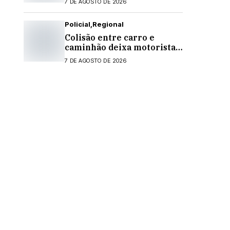
7 DE AGOSTO DE 2026
Policial
Regional
Colisão entre carro e
caminhão deixa motorista
ferido na PR-495, em
7 DE AGOSTO DE 2026
Medianeira