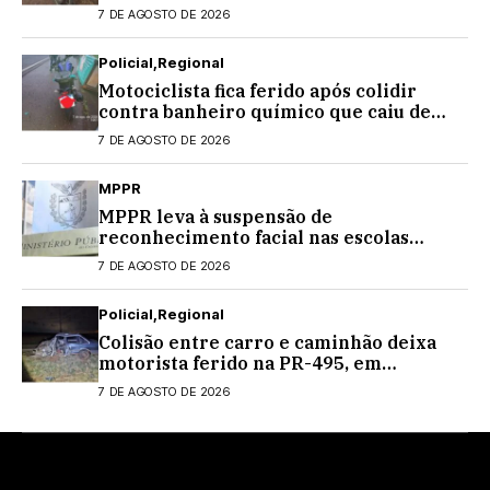
Centenário
7 DE AGOSTO DE 2026
Policial
Regional
Motociclista fica ferido após colidir
contra banheiro químico que caiu de
caminhão na PRC-467, em Cascavel
7 DE AGOSTO DE 2026
MPPR
MPPR leva à suspensão de
reconhecimento facial nas escolas
estaduais
7 DE AGOSTO DE 2026
Policial
Regional
Colisão entre carro e caminhão deixa
motorista ferido na PR-495, em
Medianeira
7 DE AGOSTO DE 2026