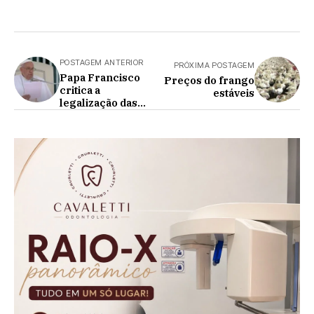
POSTAGEM ANTERIOR
PRÓXIMA POSTAGEM
Papa Francisco
Preços do frango
critica a
estáveis
legalização das
drogas após STF
mudar abordagem
sobre porte de
maconha