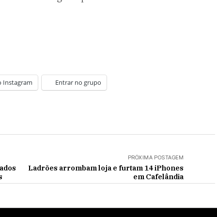
o Instagram
Entrar no grupo
PRÓXIMA POSTAGEM
gados
Ladrões arrombam loja e furtam 14 iPhones
s
em Cafelândia