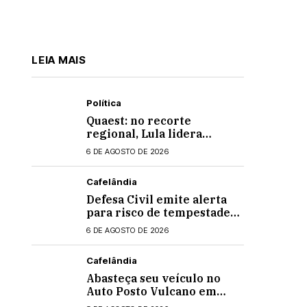
LEIA MAIS
Política
Quaest: no recorte
regional, Lula lidera
apenas entre eleitores do
6 DE AGOSTO DE 2026
Nordeste em eventual 2º
turno contra Flávio
Cafelândia
Bolsonaro
Defesa Civil emite alerta
para risco de tempestades
intensas no Paraná
6 DE AGOSTO DE 2026
Cafelândia
Abasteça seu veículo no
Auto Posto Vulcano em
Cafelândia