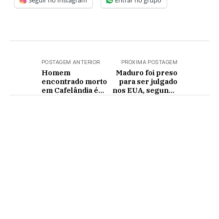
Seguir no Instagram
Entrar no grupo
POSTAGEM ANTERIOR
PRÓXIMA POSTAGEM
Homem
Maduro foi preso
encontrado morto
para ser julgado
em Cafelândia é
nos EUA, segundo
identificado como
senador
Anderson
Domingos da Silva