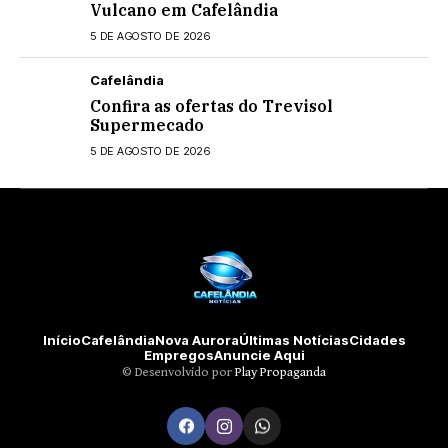
Vulcano em Cafelândia
5 DE AGOSTO DE 2026
Cafelândia
Confira as ofertas do Trevisol
Supermecado
5 DE AGOSTO DE 2026
Início
Cafelândia
Nova Aurora
Últimas Notícias
Cidades
Empregos
Anuncie Aqui
©️ Desenvolvido por
Play Propaganda