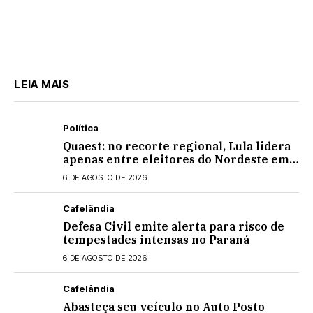
LEIA MAIS
Política
Quaest: no recorte regional, Lula lidera
apenas entre eleitores do Nordeste em
eventual 2º turno contra Flávio
6 DE AGOSTO DE 2026
Bolsonaro
Cafelândia
Defesa Civil emite alerta para risco de
tempestades intensas no Paraná
6 DE AGOSTO DE 2026
Cafelândia
Abasteça seu veículo no Auto Posto