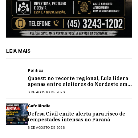
LEIA MAIS
Política
Quaest: no recorte regional, Lula lidera
apenas entre eleitores do Nordeste em
eventual 2º turno contra Flávio
6 DE AGOSTO DE 2026
Bolsonaro
Cafelândia
Defesa Civil emite alerta para risco de
tempestades intensas no Paraná
6 DE AGOSTO DE 2026