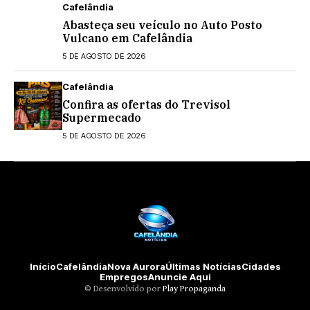
Cafelândia
Abasteça seu veículo no Auto Posto
Vulcano em Cafelândia
5 DE AGOSTO DE 2026
Cafelândia
Confira as ofertas do Trevisol
Supermecado
5 DE AGOSTO DE 2026
Início
Cafelândia
Nova Aurora
Últimas Notícias
Cidades
Empregos
Anuncie Aqui
©️ Desenvolvido por
Play Propaganda