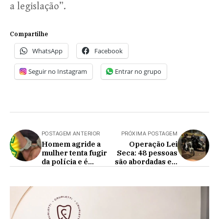
a legislação”.
Compartilhe
WhatsApp
Facebook
Seguir no Instagram
Entrar no grupo
POSTAGEM ANTERIOR
PRÓXIMA POSTAGEM
Homem agride a
Operação Lei
mulher tenta fugir
Seca: 48 pessoas
da polícia e é
são abordadas e 3
preso em
presas por
Braganey
embriaguez ao
volante em
Cascavel