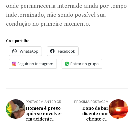
onde permaneceria internado ainda por tempo
indeterminado, não sendo possível sua
condução no primeiro momento.
Compartilhe
WhatsApp
Facebook
Seguir no Instagram
Entrar no grupo
POSTAGEM ANTERIOR
PRÓXIMA POSTAGEM
Homem é preso
Dono de bar
após se envolver
discute com
em acidente
cliente e é
embriagado
agredido com
arma de fogo na