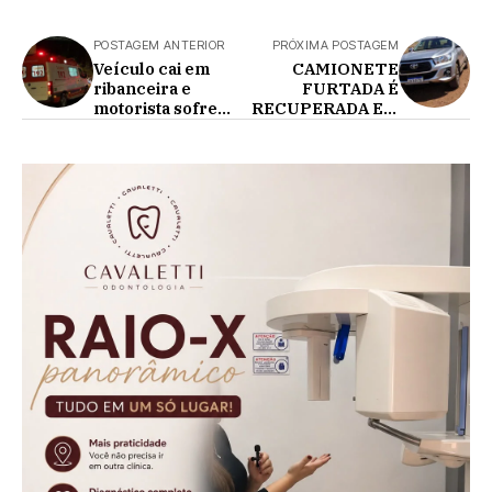
POSTAGEM ANTERIOR
PRÓXIMA POSTAGEM
Veículo cai em
CAMIONETE
ribanceira e
FURTADA É
motorista sofre
RECUPERADA EM
traumatismo
MEIO A
craniano em
MILHARAL NA
Corbélia
PR-180, EM
CAFELÂNDIA