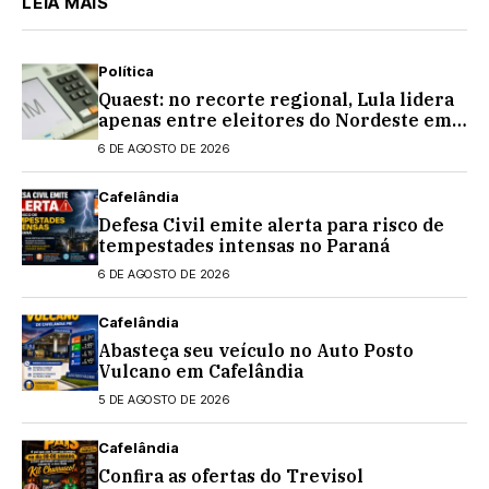
LEIA MAIS
Política
Quaest: no recorte regional, Lula lidera
apenas entre eleitores do Nordeste em
eventual 2º turno contra Flávio
6 DE AGOSTO DE 2026
Bolsonaro
Cafelândia
Defesa Civil emite alerta para risco de
tempestades intensas no Paraná
6 DE AGOSTO DE 2026
Cafelândia
Abasteça seu veículo no Auto Posto
Vulcano em Cafelândia
5 DE AGOSTO DE 2026
Cafelândia
Confira as ofertas do Trevisol