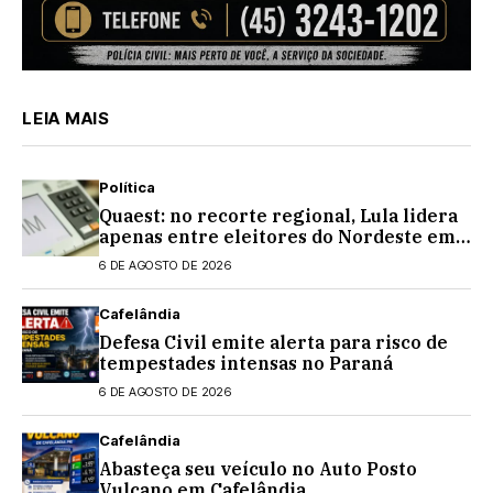
LEIA MAIS
Política
Quaest: no recorte regional, Lula lidera
apenas entre eleitores do Nordeste em
eventual 2º turno contra Flávio
6 DE AGOSTO DE 2026
Bolsonaro
Cafelândia
Defesa Civil emite alerta para risco de
tempestades intensas no Paraná
6 DE AGOSTO DE 2026
Cafelândia
Abasteça seu veículo no Auto Posto
Vulcano em Cafelândia