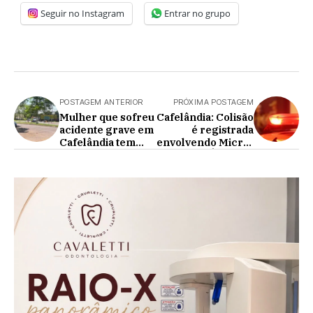
Seguir no Instagram
Entrar no grupo
POSTAGEM ANTERIOR
PRÓXIMA POSTAGEM
Mulher que sofreu
Cafelândia: Colisão
acidente grave em
é registrada
Cafelândia tem
envolvendo Micro-
perna amputada
Ônibus e
Caminhonete