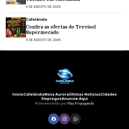
5 DE AGOSTO DE 2026
Cafelândia
Confira as ofertas do Trevisol
Supermecado
5 DE AGOSTO DE 2026
Início
Cafelândia
Nova Aurora
Últimas Notícias
Cidades
Empregos
Anuncie Aqui
©️ Desenvolvido por
Play Propaganda