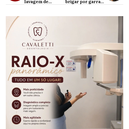
lavagem de
brigar por garrafa
dinheiro prende
de Café em
criminosos no
Cafelândia
Brasil e na Itália