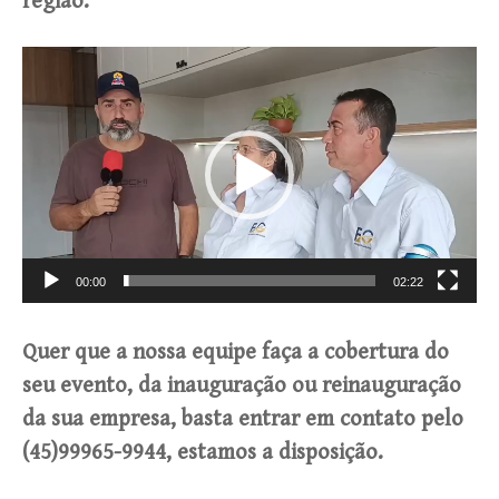
região.
Tocador
de
vídeo
00:00
02:22
Quer que a nossa equipe faça a cobertura do
seu evento, da inauguração ou reinauguração
da sua empresa, basta entrar em contato pelo
(45)99965-9944, estamos a disposição.