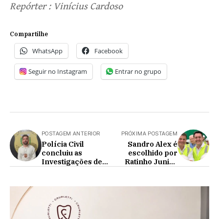
Repórter : Vinícius Cardoso
Compartilhe
WhatsApp
Facebook
Seguir no Instagram
Entrar no grupo
POSTAGEM ANTERIOR
PRÓXIMA POSTAGEM
Polícia Civil
Sandro Alex é
concluiu as
escolhido por
Investigações de
Ratinho Junior
Atropelamento em
como candidato ao
frente Comércio
Governo do
de Cafelândia
Paraná em 2026