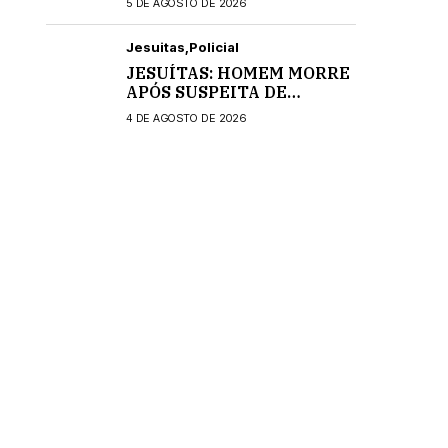
5 DE AGOSTO DE 2026
Jesuitas
Policial
JESUÍTAS: HOMEM MORRE
APÓS SUSPEITA DE
INTOXICAÇÃO
4 DE AGOSTO DE 2026
MEDICAMENTOSA;
POLÍCIA CIVIL INVESTIGA
O CASO