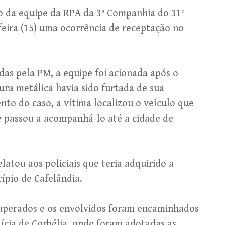
io da equipe da RPA da 3ª Companhia do 31º
feira (15) uma ocorrência de receptação no
as pela PM, a equipe foi acionada após o
ura metálica havia sido furtada de sua
to do caso, a vítima localizou o veículo que
e passou a acompanhá-lo até a cidade de
atou aos policiais que teria adquirido a
pio de Cafelândia.
ecuperados e os envolvidos foram encaminhados
lícia de Corbélia, onde foram adotadas as