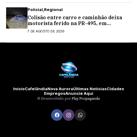
Policial
Regional
Colisão entre carro e caminhão deixa
motorista ferido na PR-495, em
Medianeira
7 DE AGOSTO DE 2026
Início
Cafelândia
Nova Aurora
Últimas Notícias
Cidades
Empregos
Anuncie Aqui
©️ Desenvolvido por
Play Propaganda