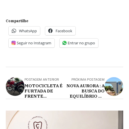
Compartilhe
WhatsApp
Facebook
Seguir no Instagram
Entrar no grupo
POSTAGEM ANTERIOR
PRÓXIMA POSTAGEM
MOTOCICLETA É
NOVA AURORA : A
FURTADA DE
BUSCA DO
FRENTE
EQUILÍBRIO NA
COLÉGIO EM
REFORMA DA
CAFELÂNDIA
PREVIDÊNCIA
MUNICIPAL