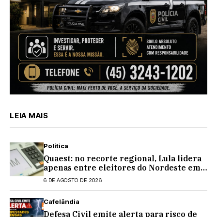
LEIA MAIS
Política
Quaest: no recorte regional, Lula lidera
apenas entre eleitores do Nordeste em
eventual 2º turno contra Flávio
6 DE AGOSTO DE 2026
Bolsonaro
Cafelândia
Defesa Civil emite alerta para risco de