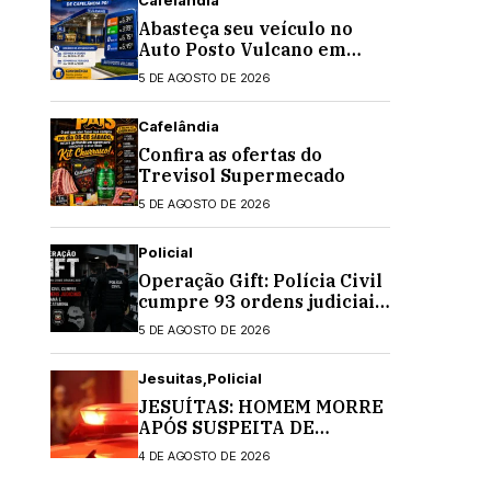
Abasteça seu veículo no
Auto Posto Vulcano em
Cafelândia
5 DE AGOSTO DE 2026
Cafelândia
Confira as ofertas do
Trevisol Supermecado
5 DE AGOSTO DE 2026
Policial
Operação Gift: Polícia Civil
cumpre 93 ordens judiciais
no Paraná e Santa Catarina
5 DE AGOSTO DE 2026
Jesuitas
Policial
JESUÍTAS: HOMEM MORRE
APÓS SUSPEITA DE
INTOXICAÇÃO
4 DE AGOSTO DE 2026
MEDICAMENTOSA;
POLÍCIA CIVIL INVESTIGA