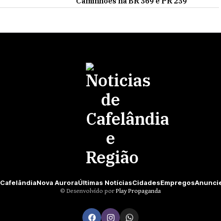
Caminhões na BR 369 e PR 239
Cafelândia
Nova Aurora
Últimas Notícias
Cidades
Empregos
Anunci
©️ Desenvolvido por
Play Propaganda