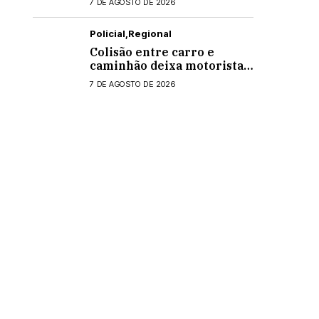
7 DE AGOSTO DE 2026
Policial
Regional
Colisão entre carro e
caminhão deixa motorista
ferido na PR-495, em
7 DE AGOSTO DE 2026
Medianeira