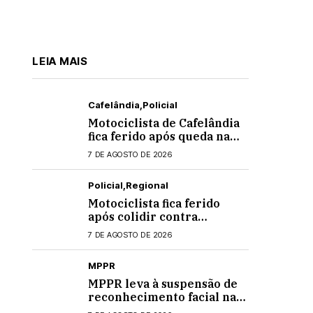
LEIA MAIS
Cafelândia
Policial
Motociclista de Cafelândia
fica ferido após queda na
PR-180 em Quarto
7 DE AGOSTO DE 2026
Centenário
Policial
Regional
Motociclista fica ferido
após colidir contra
banheiro químico que caiu
7 DE AGOSTO DE 2026
de caminhão na PRC-467,
em Cascavel
MPPR
MPPR leva à suspensão de
reconhecimento facial nas
escolas estaduais