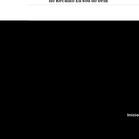
no Recanto Eu sou do bem
Início