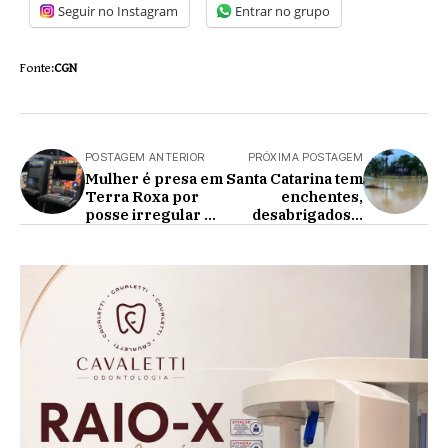
Seguir no Instagram
Entrar no grupo
Fonte:
CGN
POSTAGEM ANTERIOR
PRÓXIMA POSTAGEM
Mulher é presa em
Santa Catarina tem
Terra Roxa por
enchentes,
posse irregular de
desabrigados e
arma de fogo e
cidade com dia
jogo de azar
mais chuvoso em 8
anos