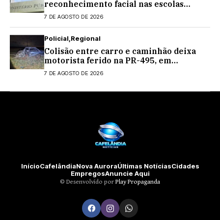
reconhecimento facial nas escolas
estaduais
7 DE AGOSTO DE 2026
Policial
Regional
Colisão entre carro e caminhão deixa
motorista ferido na PR-495, em
Medianeira
7 DE AGOSTO DE 2026
Início
Cafelândia
Nova Aurora
Últimas Notícias
Cidades
Empregos
Anuncie Aqui
©️ Desenvolvido por
Play Propaganda