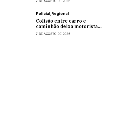
7 DE AGOSTO DE 2026
Policial
Regional
Colisão entre carro e
caminhão deixa motorista
ferido na PR-495, em
7 DE AGOSTO DE 2026
Medianeira