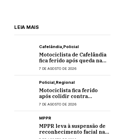
LEIA MAIS
Cafelândia
Policial
Motociclista de Cafelândia
fica ferido após queda na
PR-180 em Quarto
7 DE AGOSTO DE 2026
Centenário
Policial
Regional
Motociclista fica ferido
após colidir contra
banheiro químico que caiu
7 DE AGOSTO DE 2026
de caminhão na PRC-467,
em Cascavel
MPPR
MPPR leva à suspensão de
reconhecimento facial nas
escolas estaduais