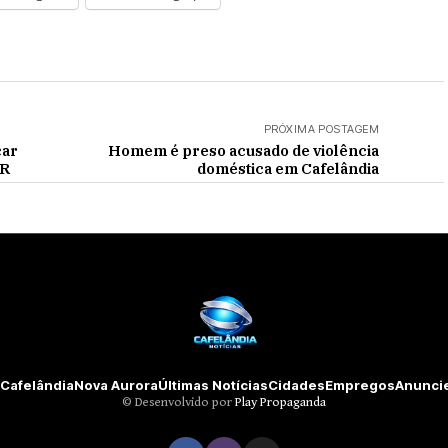
PRÓXIMA POSTAGEM
car
Homem é preso acusado de violência
PR
doméstica em Cafelândia
Cafelândia
Nova Aurora
Últimas Notícias
Cidades
Empregos
Anunci
©️ Desenvolvido por
Play Propaganda