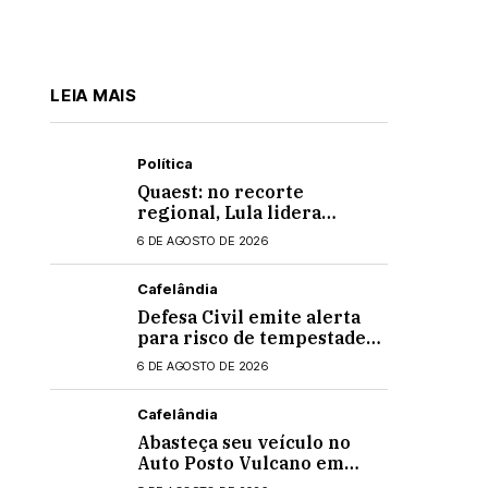
LEIA MAIS
Política
Quaest: no recorte
regional, Lula lidera
apenas entre eleitores do
6 DE AGOSTO DE 2026
Nordeste em eventual 2º
turno contra Flávio
Cafelândia
Bolsonaro
Defesa Civil emite alerta
para risco de tempestades
intensas no Paraná
6 DE AGOSTO DE 2026
Cafelândia
Abasteça seu veículo no
Auto Posto Vulcano em
Cafelândia