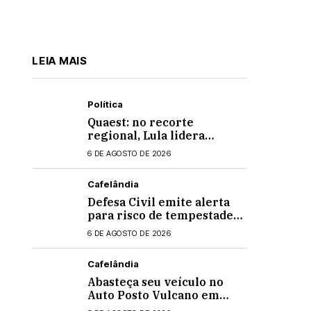
LEIA MAIS
Política
Quaest: no recorte
regional, Lula lidera
apenas entre eleitores do
6 DE AGOSTO DE 2026
Nordeste em eventual 2º
turno contra Flávio
Cafelândia
Bolsonaro
Defesa Civil emite alerta
para risco de tempestades
intensas no Paraná
6 DE AGOSTO DE 2026
Cafelândia
Abasteça seu veículo no
Auto Posto Vulcano em
Cafelândia