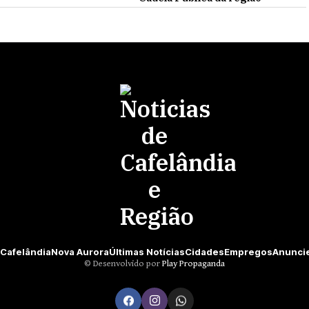
Cafelândia
Nova Aurora
Últimas Notícias
Cidades
Empregos
Anunci
©️ Desenvolvido por
Play Propaganda