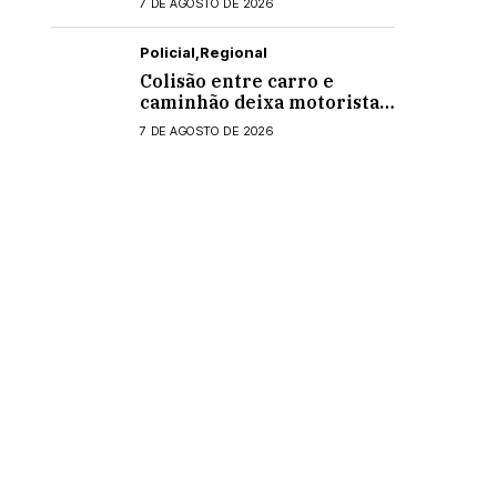
7 DE AGOSTO DE 2026
Policial
Regional
Colisão entre carro e
caminhão deixa motorista
ferido na PR-495, em
7 DE AGOSTO DE 2026
Medianeira