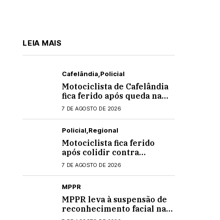
LEIA MAIS
Cafelândia
Policial
Motociclista de Cafelândia
fica ferido após queda na
PR-180 em Quarto
7 DE AGOSTO DE 2026
Centenário
Policial
Regional
Motociclista fica ferido
após colidir contra
banheiro químico que caiu
7 DE AGOSTO DE 2026
de caminhão na PRC-467,
em Cascavel
MPPR
MPPR leva à suspensão de
reconhecimento facial nas
escolas estaduais