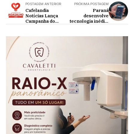
POSTAGEM ANTERIOR
PRÓXIMA POSTAGEM
Cafelandia
Paraná
Notícias Lança
desenvolve
Campanha do
tecnologia inédita
Agasalho 2025
para combater
violência
doméstica e
feminicídio