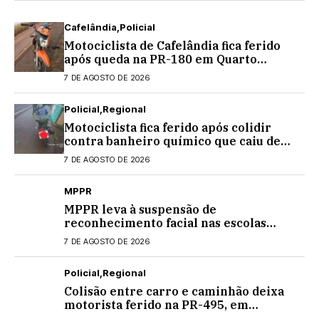
Cafelândia
Policial
Motociclista de Cafelândia fica ferido
após queda na PR-180 em Quarto
Centenário
7 DE AGOSTO DE 2026
Policial
Regional
Motociclista fica ferido após colidir
contra banheiro químico que caiu de
caminhão na PRC-467, em Cascavel
7 DE AGOSTO DE 2026
MPPR
MPPR leva à suspensão de
reconhecimento facial nas escolas
estaduais
7 DE AGOSTO DE 2026
Policial
Regional
Colisão entre carro e caminhão deixa
motorista ferido na PR-495, em
Medianeira