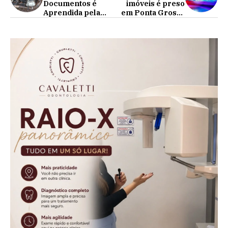
Documentos é
imóveis é preso
Aprendida pela
em Ponta Grossa
Polícia em
após causar
Cafelândia
prejuízo de pelo
menos R$150 mil