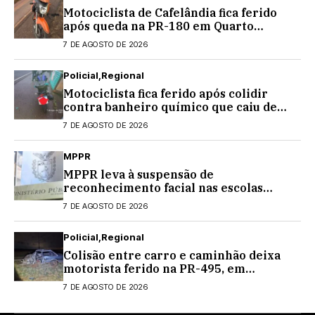
Motociclista de Cafelândia fica ferido
após queda na PR-180 em Quarto
Centenário
7 DE AGOSTO DE 2026
Policial
Regional
Motociclista fica ferido após colidir
contra banheiro químico que caiu de
caminhão na PRC-467, em Cascavel
7 DE AGOSTO DE 2026
MPPR
MPPR leva à suspensão de
reconhecimento facial nas escolas
estaduais
7 DE AGOSTO DE 2026
Policial
Regional
Colisão entre carro e caminhão deixa
motorista ferido na PR-495, em
Medianeira
7 DE AGOSTO DE 2026