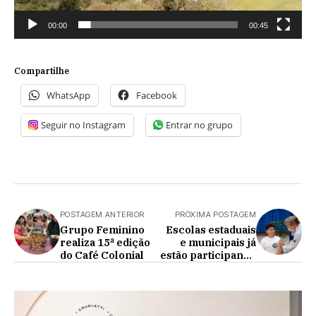
00:00
00:45
Compartilhe
WhatsApp
Facebook
Seguir no Instagram
Entrar no grupo
POSTAGEM ANTERIOR
PRÓXIMA POSTAGEM
Grupo Feminino
Escolas estaduais
realiza 15ª edição
e municipais já
do Café Colonial
estão participando
da nova força-
tarefa de
vacinação