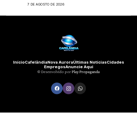
Medianeira
7 DE AGOSTO DE 2026
Início
Cafelândia
Nova Aurora
Últimas Notícias
Cidades
Empregos
Anuncie Aqui
©️ Desenvolvido por
Play Propaganda