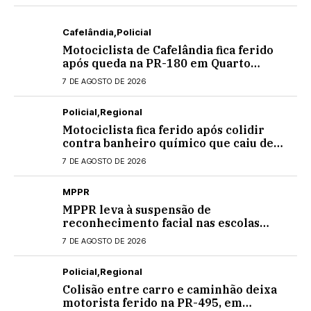
Cafelândia
Policial
Motociclista de Cafelândia fica ferido
após queda na PR-180 em Quarto
Centenário
7 DE AGOSTO DE 2026
Policial
Regional
Motociclista fica ferido após colidir
contra banheiro químico que caiu de
caminhão na PRC-467, em Cascavel
7 DE AGOSTO DE 2026
MPPR
MPPR leva à suspensão de
reconhecimento facial nas escolas
estaduais
7 DE AGOSTO DE 2026
Policial
Regional
Colisão entre carro e caminhão deixa
motorista ferido na PR-495, em