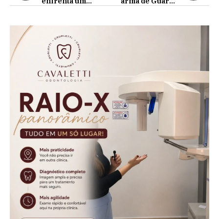
enfrenta um
arma de Guarda
problema de saúde
Municipal durante
grave faz apelo
furto de fios no
para conseguir
Paraná
comprar o
remédio!