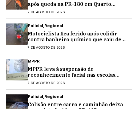
após queda na PR-180 em Quarto
Centenário
7 DE AGOSTO DE 2026
Policial
Regional
Motociclista fica ferido após colidir
contra banheiro químico que caiu de
caminhão na PRC-467, em Cascavel
7 DE AGOSTO DE 2026
MPPR
MPPR leva à suspensão de
reconhecimento facial nas escolas
estaduais
7 DE AGOSTO DE 2026
Policial
Regional
Colisão entre carro e caminhão deixa
motorista ferido na PR-495, em
Medianeira
7 DE AGOSTO DE 2026