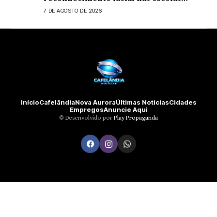
estaduais
7 DE AGOSTO DE 2026
Início
Cafelândia
Nova Aurora
Últimas Notícias
Cidades
Empregos
Anuncie Aqui
©️ Desenvolvido por
Play Propaganda