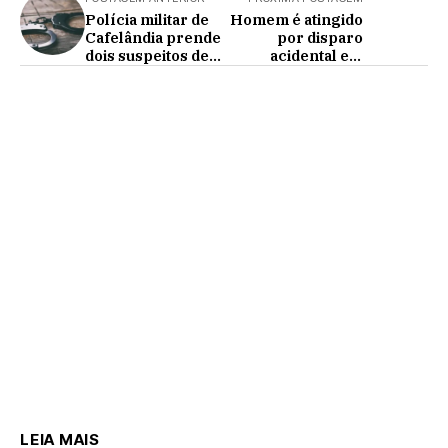
Polícia militar de
Homem é atingido
Cafelândia prende
por disparo
dois suspeitos de
acidental em
furto de
represa em
motocicletas na
Janiópolis
região
LEIA MAIS