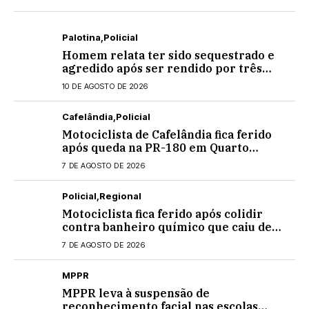
Palotina
Policial
Homem relata ter sido sequestrado e
agredido após ser rendido por três
indivíduos em Palotina
10 DE AGOSTO DE 2026
Cafelândia
Policial
Motociclista de Cafelândia fica ferido
após queda na PR-180 em Quarto
Centenário
7 DE AGOSTO DE 2026
Policial
Regional
Motociclista fica ferido após colidir
contra banheiro químico que caiu de
caminhão na PRC-467, em Cascavel
7 DE AGOSTO DE 2026
MPPR
MPPR leva à suspensão de
reconhecimento facial nas escolas