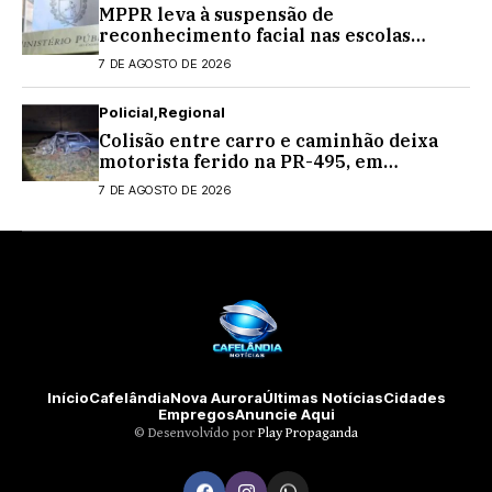
MPPR leva à suspensão de
reconhecimento facial nas escolas
estaduais
7 DE AGOSTO DE 2026
Policial
Regional
Colisão entre carro e caminhão deixa
motorista ferido na PR-495, em
Medianeira
7 DE AGOSTO DE 2026
Início
Cafelândia
Nova Aurora
Últimas Notícias
Cidades
Empregos
Anuncie Aqui
©️ Desenvolvido por
Play Propaganda