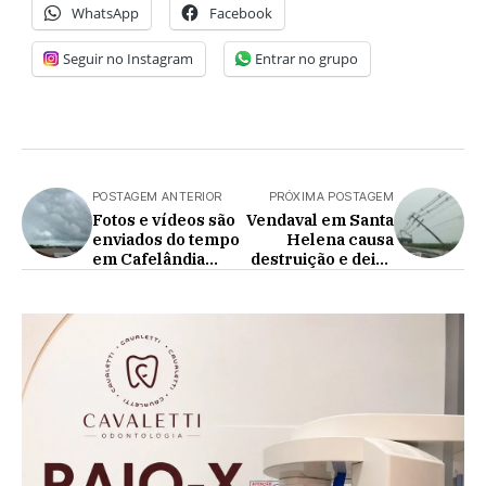
WhatsApp
Facebook
Seguir no Instagram
Entrar no grupo
POSTAGEM ANTERIOR
PRÓXIMA POSTAGEM
Fotos e vídeos são
Vendaval em Santa
enviados do tempo
Helena causa
em Cafelândia
destruição e deixa
nesta tarde de
cidade e distritos
quinta-feira
sem energia
elétrica