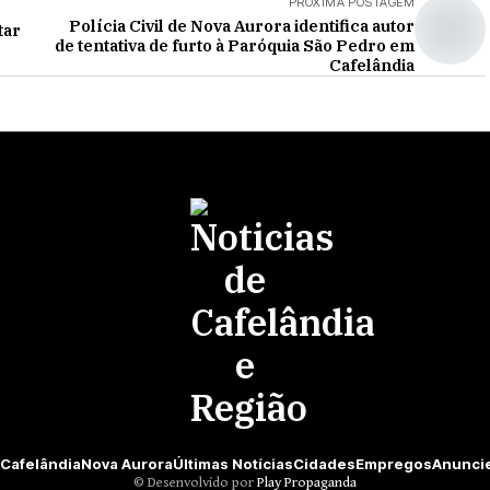
PRÓXIMA POSTAGEM
Polícia Civil de Nova Aurora identifica autor
tar
de tentativa de furto à Paróquia São Pedro em
Cafelândia
Cafelândia
Nova Aurora
Últimas Notícias
Cidades
Empregos
Anunci
©️ Desenvolvido por
Play Propaganda