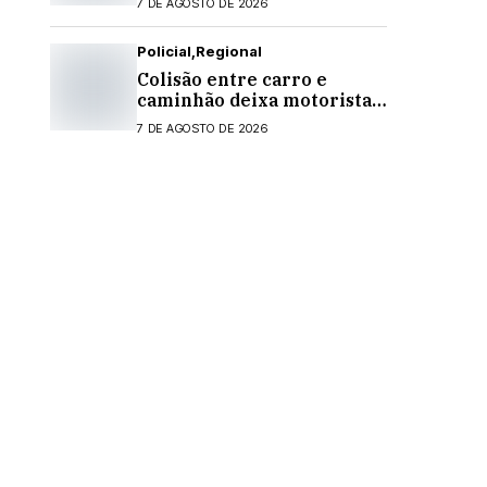
7 DE AGOSTO DE 2026
Policial
Regional
Colisão entre carro e
caminhão deixa motorista
ferido na PR-495, em
7 DE AGOSTO DE 2026
Medianeira