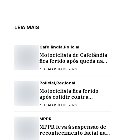
LEIA MAIS
Cafelândia
Policial
Motociclista de Cafelândia
fica ferido após queda na
PR-180 em Quarto
7 DE AGOSTO DE 2026
Centenário
Policial
Regional
Motociclista fica ferido
após colidir contra
banheiro químico que caiu
7 DE AGOSTO DE 2026
de caminhão na PRC-467,
em Cascavel
MPPR
MPPR leva à suspensão de
reconhecimento facial nas
escolas estaduais