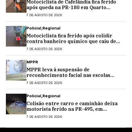
Motociclista de Cafelândia fica ferido
após queda na PR-180 em Quarto
Centenário
7 DE AGOSTO DE 2026
Policial
Regional
Motociclista fica ferido após colidir
contra banheiro químico que caiu de
caminhão na PRC-467, em Cascavel
7 DE AGOSTO DE 2026
MPPR
MPPR leva à suspensão de
reconhecimento facial nas escolas
estaduais
7 DE AGOSTO DE 2026
Policial
Regional
Colisão entre carro e caminhão deixa
motorista ferido na PR-495, em
Medianeira
7 DE AGOSTO DE 2026