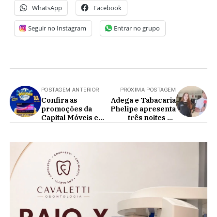
WhatsApp
Facebook
Seguir no Instagram
Entrar no grupo
POSTAGEM ANTERIOR
PRÓXIMA POSTAGEM
Confira as
Adega e Tabacaria
promoções da
Phelipe apresenta
Capital Móveis e
três noites de
Eletro!
eventos