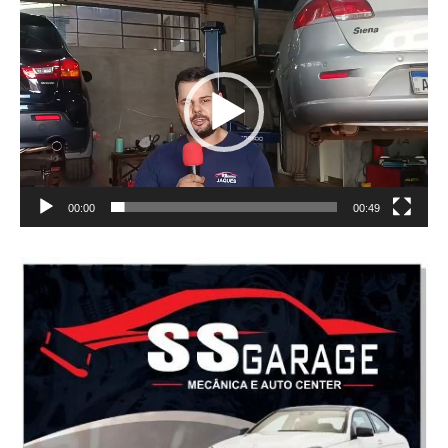
Tocador
de
vídeo
00:00
00:49