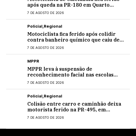
após queda na PR-180 em Quarto
Centenário
7 DE AGOSTO DE 2026
Policial
Regional
Motociclista fica ferido após colidir
contra banheiro químico que caiu de
caminhão na PRC-467, em Cascavel
7 DE AGOSTO DE 2026
MPPR
MPPR leva à suspensão de
reconhecimento facial nas escolas
estaduais
7 DE AGOSTO DE 2026
Policial
Regional
Colisão entre carro e caminhão deixa
motorista ferido na PR-495, em
Medianeira
7 DE AGOSTO DE 2026