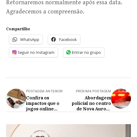
Retornaremos normalmente após essa data.
Agradecemos a compreensão.
Compartilhe
WhatsApp
Facebook
Seguir no Instagram
Entrar no grupo
POSTAGEM ANTERIOR
PRÓXIMA POSTAGEM
Confira os
Abordagem
impactos que o
policial no centro
jogos online
de Nova Aurora
causam na
termina com
Sociedade
indivíduos
encaminhados
para a DP