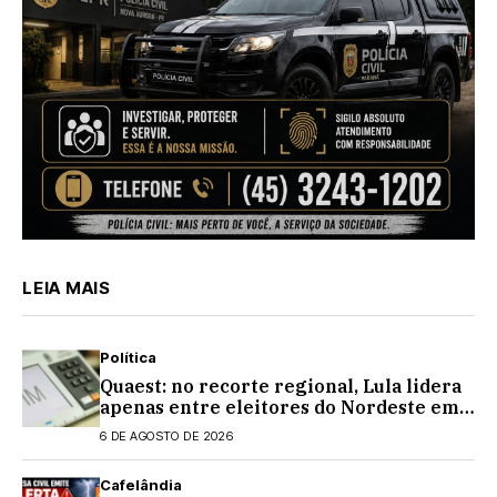
LEIA MAIS
Política
Quaest: no recorte regional, Lula lidera
apenas entre eleitores do Nordeste em
eventual 2º turno contra Flávio
6 DE AGOSTO DE 2026
Bolsonaro
Cafelândia